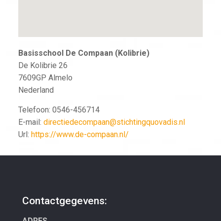
Basisschool De Compaan (Kolibrie)
De Kolibrie 26
7609GP
Almelo
Nederland
Telefoon:
0546-456714
E-mail:
directiedecompaan@stichtingquovadis.nl
Url:
https://www.de-compaan.nl/
Contactgegevens:
ADRES