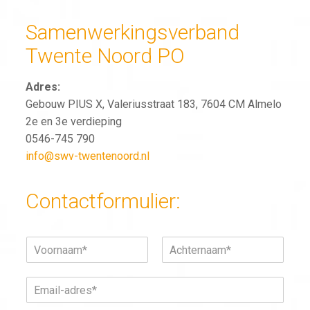
Samenwerkingsverband
Twente Noord PO
Adres:
Gebouw PIUS X, Valeriusstraat 183, 7604 CM Almelo
2e en 3e verdieping
0546-745 790
info@swv-twentenoord.nl
Contactformulier:
N
a
V
A
a
o
c
E
m
o
h
m
*
r
t