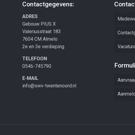
Contactgegevens:
Contac
ADRES
Medewe
Gebouw PIUS X
Valeriusstraat 183
Contact
7604 CM Almelo
2e en 3e verdieping.
Vacatur
TELEFOON
Formul
0546-745790
E-MAIL
Aanvraa
info@swv-twentenoord.nl
Aanmeld