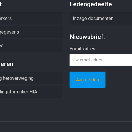
t
Ledengedeelte
rkers
Inzage documenten
gegevens
Nieuwsbrief:
es
Email-adres:
ieren
g heroverweging
ingsformulier HIA