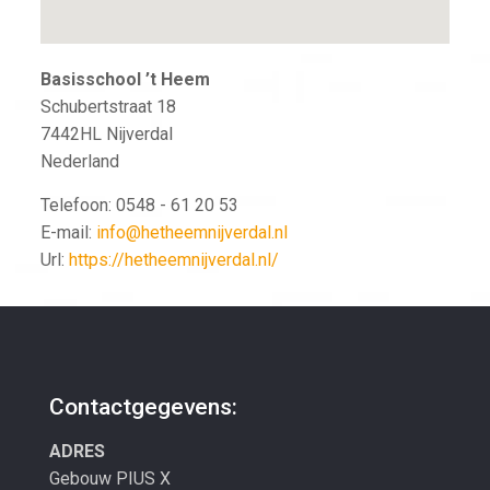
Basisschool ’t Heem
Schubertstraat 18
7442HL
Nijverdal
Nederland
Telefoon:
0548 - 61 20 53
E-mail:
info@hetheemnijverdal.nl
Url:
https://hetheemnijverdal.nl/
Contactgegevens:
ADRES
Gebouw PIUS X