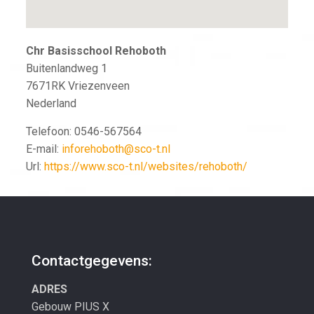
Chr Basisschool Rehoboth
Buitenlandweg 1
7671RK
Vriezenveen
Nederland
Telefoon:
0546-567564
E-mail:
inforehoboth@sco-t.nl
Url:
https://www.sco-t.nl/websites/rehoboth/
Contactgegevens:
ADRES
Gebouw PIUS X