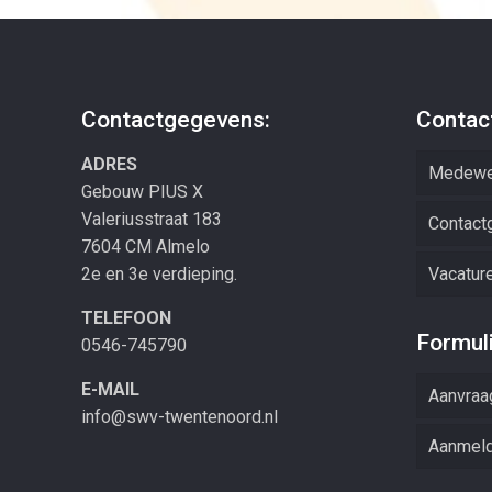
Contactgegevens:
Contac
ADRES
Medewe
Gebouw PIUS X
Valeriusstraat 183
Contact
7604 CM Almelo
2e en 3e verdieping.
Vacatur
TELEFOON
Formul
0546-745790
E-MAIL
Aanvraa
info@swv-twentenoord.nl
Aanmeld