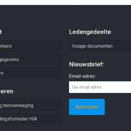
t
Ledengedeelte
rkers
Inzage documenten
gegevens
Nieuwsbrief:
es
Email-adres:
ieren
g heroverweging
ingsformulier HIA