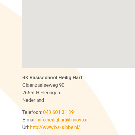
RK Basisschool Heilig Hart
Oldenzaalseweg 90
7666LH
Fleringen
Nederland
Telefoon:
043 601 31 39
E-mail:
info.heilighart@innovo.nl
Url:
http://www.bs-sibbe.nl/