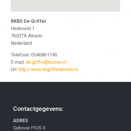
RKBS De Griffel
Hedeveld 1
7603TK
Almelo
Nederland
Telefoon:
0546861190
E-mail:
de.griffel@hccnet.nl
Url:
http://www.degriffelalmelo.nl
Contactgegevens:
ADRES
Gebouw PIUS X