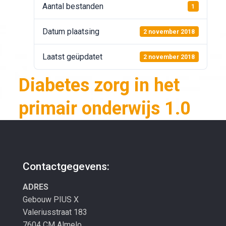
Aantal bestanden
1
Datum plaatsing
2 november 2018
Laatst geüpdatet
2 november 2018
Diabetes zorg in het
primair onderwijs 1.0
Contactgegevens:
ADRES
Gebouw PIUS X
Valeriusstraat 183
7604 CM Almelo