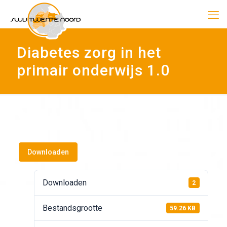
Diabetes zorg in het
primair onderwijs 1.0
Downloaden
Downloaden
2
Bestandsgrootte
59.26 KB