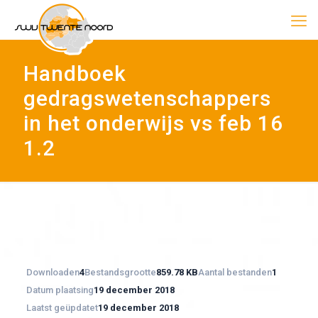
Handboek
gedragswetenschappers
in het onderwijs vs feb 16
1.2
Downloaden
4
Bestandsgrootte
859.78 KB
Aantal bestanden
1
Datum plaatsing
19 december 2018
Laatst geüpdatet
19 december 2018