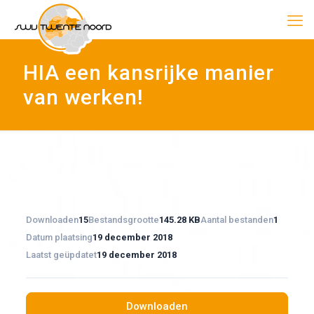
HIA een kansrijke manier
van werken!
Downloaden
15
Bestandsgrootte
145.28 KB
Aantal bestanden
1
Datum plaatsing
19 december 2018
Laatst geüpdatet
19 december 2018
Downloaden