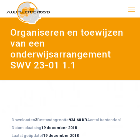
Organiseren en toewijzen
van een
onderwijsarrangement
SWV 23-01 1.1
Downloaden
3
Bestandsgrootte
934.60 KB
Aantal bestanden
1
Datum plaatsing
19 december 2018
Laatst geüpdatet
19 december 2018