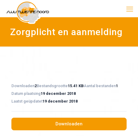
Zorgplicht en aanmelding
Downloaden
2
Bestandsgrootte
15.41 KB
Aantal bestanden
1
Datum plaatsing
19 december 2018
Laatst geüpdatet
19 december 2018
Downloaden