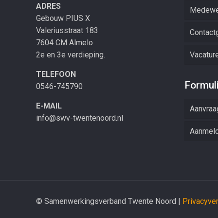
ADRES
Medewe
Gebouw PIUS X
Valeriusstraat 183
Contact
7604 CM Almelo
2e en 3e verdieping.
Vacatur
TELEFOON
Formul
0546-745790
E-MAIL
Aanvraa
info@swv-twentenoord.nl
Aanmeld
© Samenwerkingsverband Twente Noord |
Privacyver