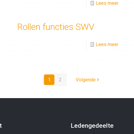
Lees meer
Rollen functies SWV
Lees meer
1
2
Volgende
t
Ledengedeelte