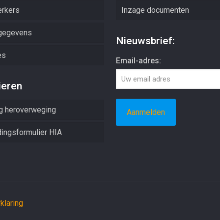
rkers
Inzage documenten
gegevens
Nieuwsbrief:
es
Email-adres:
ieren
g heroverweging
ingsformulier HIA
klaring