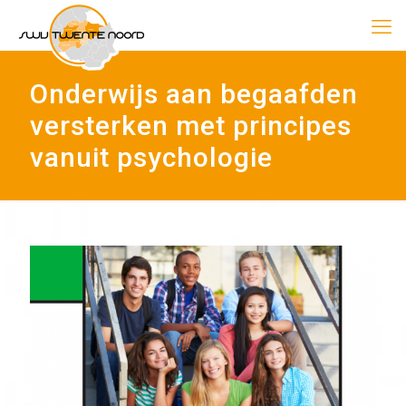
Onderwijs aan begaafden
versterken met principes
vanuit psychologie