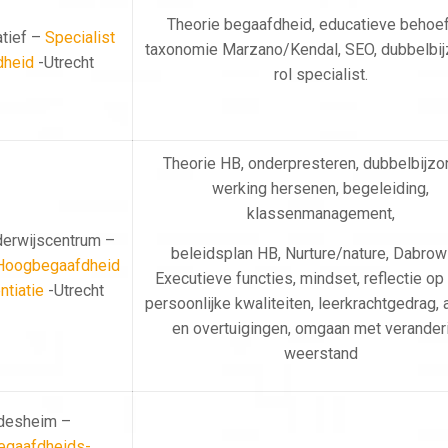
Theorie begaafdheid, educatieve behoef
tief –
Specialist
taxonomie Marzano/Kendal, SEO, dubbelbij
dheid
-Utrecht
rol specialist.
Theorie HB, onderpresteren, dubbelbijzo
werking hersenen, begeleiding,
klassenmanagement,
derwijscentrum –
beleidsplan HB, Nurture/nature, Dabrow
 Hoogbegaafdheid
Executieve functies, mindset, reflectie op
ntiatie
-Utrecht
persoonlijke kwaliteiten, leerkrachtgedrag, 
en overtuigingen, omgaan met veranderi
weerstand
desheim –
gaafdheids-