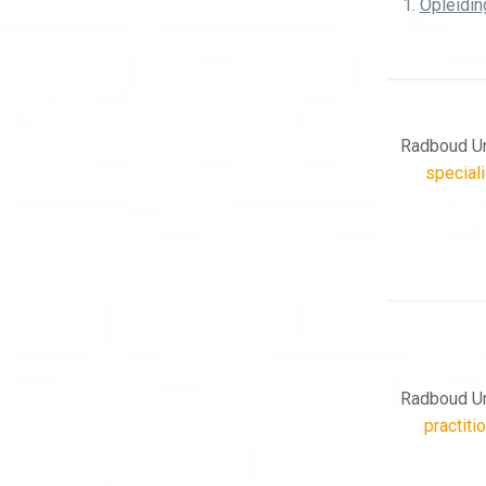
Opleidin
Radboud Un
speciali
Radboud Un
practiti