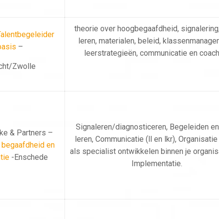
theorie over hoogbegaafdheid, signalering,
alentbegeleider
leren, materialen, beleid, klassenmanage
basis
–
leerstrategieën, communicatie en coach
cht/Zwolle
Signaleren/diagnosticeren, Begeleiden en
ke & Partners –
leren, Communicatie (ll en lkr), Organisatie 
t begaafdheid en
als specialist ontwikkelen binnen je organis
tie
-Enschede
Implementatie.