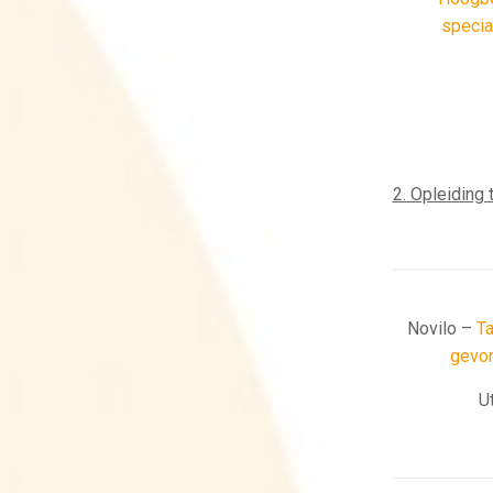
specia
2. Opleiding 
Novilo –
Ta
gevo
U