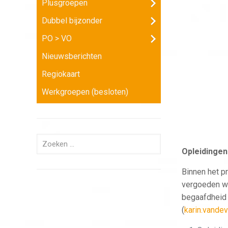
Plusgroepen
Dubbel bijzonder
PO > VO
Nieuwsberichten
Regiokaart
Werkgroepen (besloten)
Opleidingen 
Binnen het p
vergoeden we
begaafdheid 
(
karin.vande