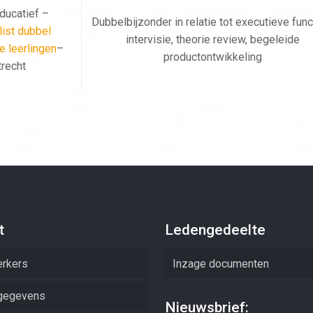
ducatief –
Dubbelbijzonder in relatie tot executieve func
list dubbel
intervisie, theorie review, begeleide
e leerlingen
–
productontwikkeling
trecht
t
Ledengedeelte
rkers
Inzage documenten
gegevens
Nieuwsbrief: