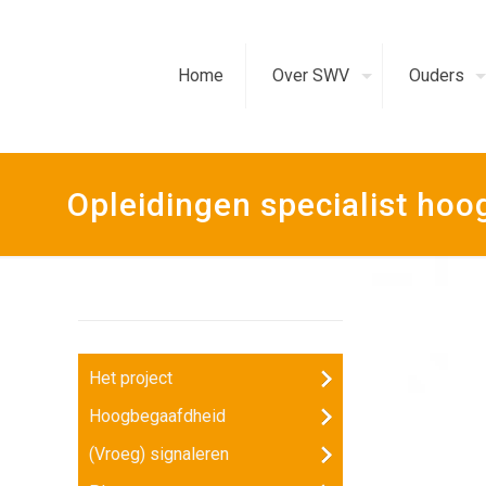
Home
Over SWV
Ouders
Opleidingen specialist ho
Het project
Hoogbegaafdheid
(Vroeg) signaleren