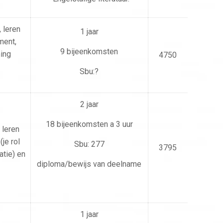
 leren
1 jaar
ment,
9 bijeenkomsten
ing
4750
Sbu:?
2 jaar
18 bijeenkomsten a 3 uur
 leren
(je rol
Sbu: 277
3795
atie) en
diploma/bewijs van deelname
1 jaar