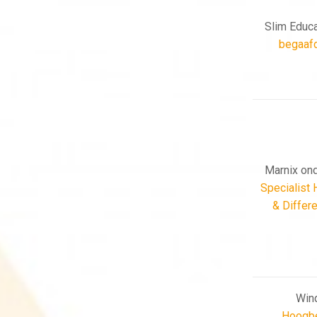
Slim Educa
begaaf
Marnix on
Specialist
& Differe
Win
Hoogbe