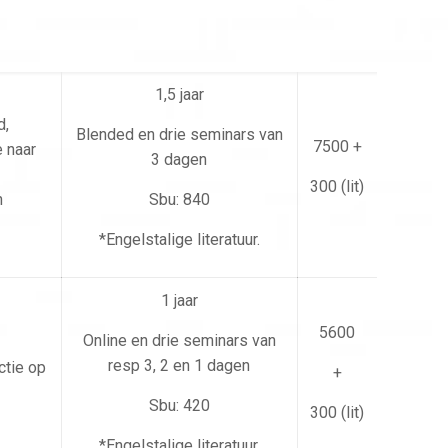
1,5 jaar
d,
Blended en drie seminars van
7500 +
 naar
3 dagen
300 (lit)
n
Sbu: 840
*Engelstalige literatuur.
1 jaar
5600
Online en drie seminars van
resp 3, 2 en 1 dagen
ctie op
+
Sbu: 420
300 (lit)
*Engelstalige literatuur.