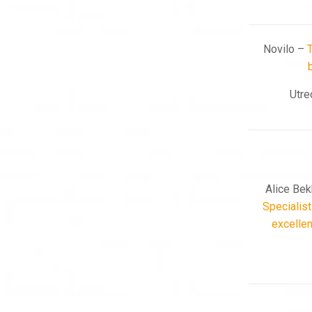
Novilo –
T
Utre
Alice Bek
Specialis
excellen