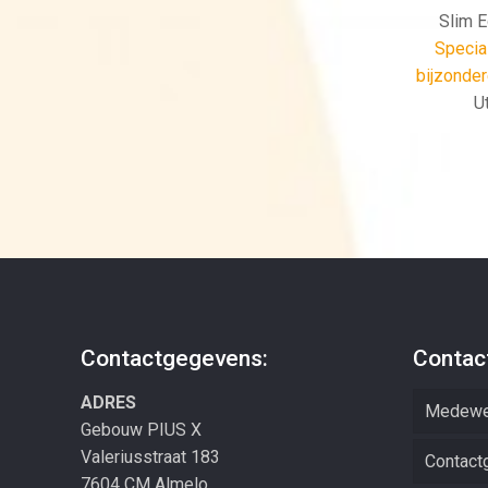
Slim E
Specia
bijzonder
U
Contactgegevens:
Contac
ADRES
Medewe
Gebouw PIUS X
Valeriusstraat 183
Contact
7604 CM Almelo