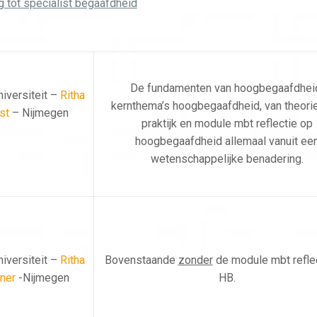
g tot specialist begaafdheid
De fundamenten van hoogbegaafdhei
iversiteit –
Ritha
kernthema’s hoogbegaafdheid, van theorie
st
– Nijmegen
praktijk en module mbt reflectie op
hoogbegaafdheid allemaal vanuit ee
wetenschappelijke benadering.
iversiteit –
Ritha
Bovenstaande
zonder
de module mbt refle
oner
-Nijmegen
HB.