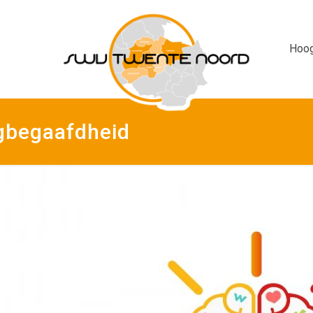
Hoog
ogbegaafdheid