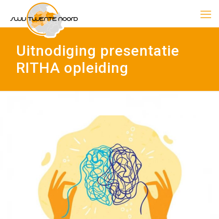
Uitnodiging presentatie
RITHA opleiding