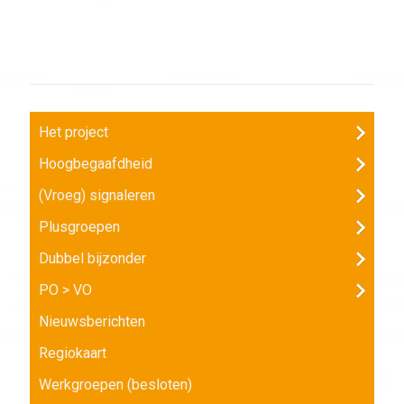
Het project
Hoogbegaafdheid
(Vroeg) signaleren
Plusgroepen
Dubbel bijzonder
PO > VO
Nieuwsberichten
Regiokaart
Werkgroepen (besloten)